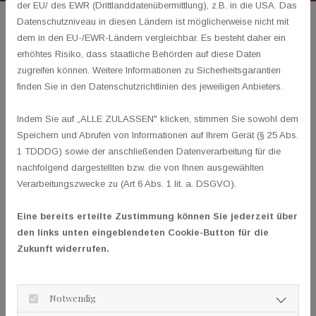
der EU/ des EWR (Drittlanddatenübermittlung), z.B. in die USA. Das
Datenschutzniveau in diesen Ländern ist möglicherweise nicht mit
Impressum
dem in den EU-/EWR-Ländern vergleichbar. Es besteht daher ein
Impressumspflicht nach § 5
erhöhtes Risiko, dass staatliche Behörden auf diese Daten
zugreifen können. Weitere Informationen zu Sicherheitsgarantien
Telemediengesetz (TMG)
finden Sie in den Datenschutzrichtlinien des jeweiligen Anbieters.
Verantwortlich
Indem Sie auf „ALLE ZULASSEN" klicken, stimmen Sie sowohl dem
Bill Evans
Speichern und Abrufen von Informationen auf Ihrem Gerät (§ 25 Abs.
1 TDDDG) sowie der anschließenden Datenverarbeitung für die
Anschrift
nachfolgend dargestellten bzw. die von Ihnen ausgewählten
Am Schwarzen Meer 9
Verarbeitungszwecke zu (Art 6 Abs. 1 lit. a. DSGVO).
28205
Bremen
Eine bereits erteilte Zustimmung können Sie jederzeit über
Tel:
(04 21) 4 98 81 63
den links unten eingeblendeten Cookie-Button für die
billevans@t-online.de
Zukunft widerrufen.
Steuernummer
DE 114 460 212
Notwendig