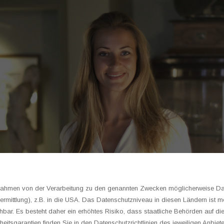
s.
m Rahmen von der Verarbeitung zu den genannten Zwecken möglicherweise D
rmittlung), z.B. in die USA. Das Datenschutzniveau in diesen Ländern ist mö
ar. Es besteht daher ein erhöhtes Risiko, dass staatliche Behörden auf di
heitsgarantien finden Sie in den Datenschutzrichtlinien des jeweiligen Anbiete