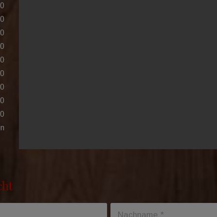
00
00
00
00
00
00
00
00
00
en
cht