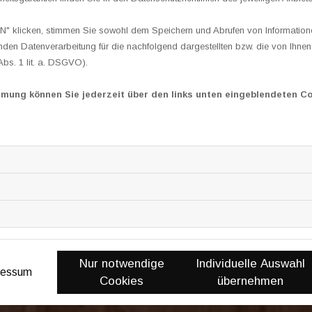
 klicken, stimmen Sie sowohl dem Speichern und Abrufen von Informationen
en Datenverarbeitung für die nachfolgend dargestellten bzw. die von Ihne
Abs. 1 lit. a. DSGVO).
chrift
mmung können Sie jederzeit über den links unten eingeblendeten Co
ing elitr, sed diam nonumy eirmod tempor invidunt ut labore et 
t ea rebum. Stet clita kasd gubergren, no sea takimata sanctus
ed diam nonumy eirmod tempor invidunt ut labore et dolore magna 
tet clita kasd gubergren, no sea takimata sanctus est Lorem ip
Nur notwendige
Individuelle Auswahl
ressum
Cookies
übernehmen