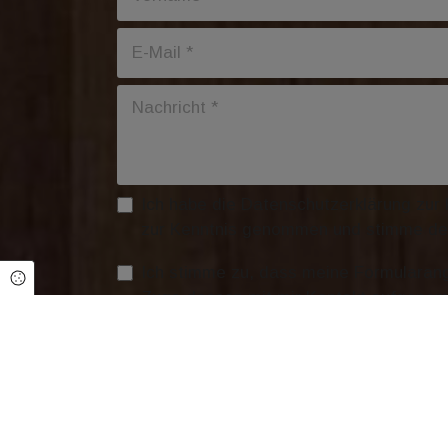
Ich habe die
Datenschutzerklärung
zur 
zur Kenntnis genommen und stimme der
Ich stimme zu, dass meine Formularan
Cookie Einstellungen
Zuge dessen mit mir Kontakt aufgenom
*Pflichtfeld