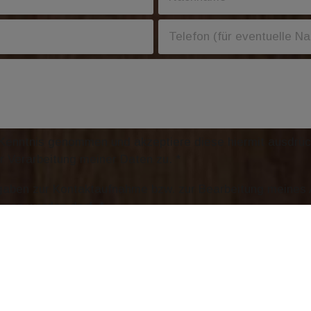
Kenntnis genommen und akzeptiere diese hiermit ausdrück
 Verarbeitung meiner Daten zu. *
gaben zur Kontaktaufnahme bzw. zur Bearbeitung meines 
men werden darf. *